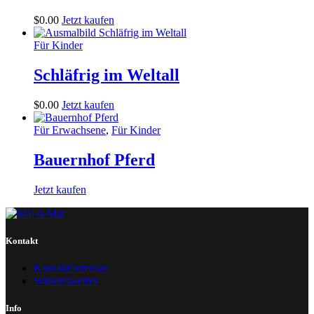
$
0
.
00
Jetzt kaufen
Für Kinder
Schläfrig im Weltall
$
0
.
00
Jetzt kaufen
Für Erwachsene
,
Für Kinder
Bauernhof Pferd
Jetzt kaufen
Kontakt
Kontaktformular
Wissenswertes
Info