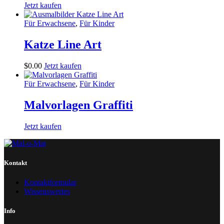
Jetzt kaufen
Für Erwachsene
,
Für Kinder
Katze Line Art
$
0
.
00
Jetzt kaufen
Für Erwachsene
,
Für Kinder
Malvorlagen Graffiti
Jetzt kaufen
Kontakt
Kontaktformular
Wissenswertes
Info