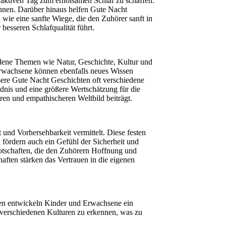
 aktiven Tag zum erholsamen Schlaf zu schaffen.
önnen. Darüber hinaus helfen Gute Nacht
wie eine sanfte Wiege, die den Zuhörer sanft in
esseren Schlafqualität führt.
iedene Themen wie Natur, Geschichte, Kultur und
Erwachsene können ebenfalls neues Wissen
sere Gute Nacht Geschichten oft verschiedene
dnis und eine größere Wertschätzung für die
eren und empathischeren Weltbild beiträgt.
und Vorhersehbarkeit vermittelt. Diese festen
 fördern auch ein Gefühl der Sicherheit und
 Botschaften, die den Zuhörern Hoffnung und
aften stärken das Vertrauen in die eigenen
ten entwickeln Kinder und Erwachsene ein
in verschiedenen Kulturen zu erkennen, was zu