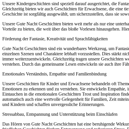
Unsere Kindergeschichten sind speziell darauf ausgerichtet, die Fan
Gleichzeitig bieten wir auch Geschichten für Erwachsene, die eine t
Geschichte ist sorgfältig ausgewählt, um sicherzustellen, dass sie sowo
Unsere Gute Nacht Geschichten bieten weit mehr als nur eine unterha
Vorteile zu bieten, die weit über das bloße Vorlesen hinausgehen. Hie
Förderung der Fantasie, Kreativität und Sprachfähigkeiten
Gute Nacht Geschichten sind ein wunderbares Werkzeug, um Fantasie
einzelnen Szenen und Charaktere lebhaft vorzustellen. Dies stärkt nic
immer weiterzuentwickeln. Gleichzeitig tragen unsere Geschichten we
verstehen. Durch das gemeinsame Lesen entwickeln sie auch ihre Fäh
Emotionales Verständnis, Empathie und Familienbindung
Unsere Geschichten für Kinder und Erwachsene behandeln oft Themen 
Emotionen zu erkennen und zu verstehen. Sie entwickeln Empathie, i
Eintauchen in die emotionalen Geschichten Trost und Inspiration fin
automatisch auch eine wertvolle Gelegenheit für Familien, Zeit mite
und Kindern und schaffen unvergessliche Erinnerungen.
Stressabbau, Entspannung und Unterstützung beim Einschlafen
Das Hören von Gute Nacht Geschichten hat eine beruhigende Wirkung, 