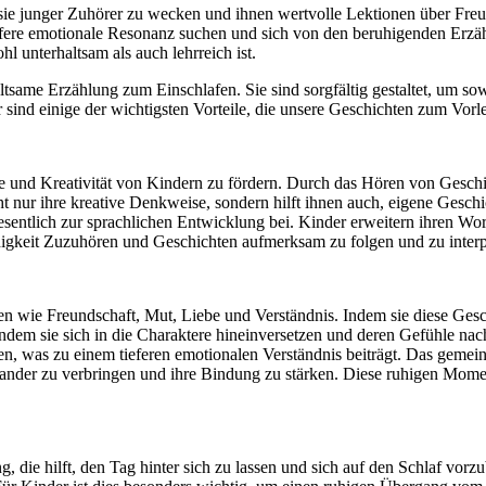
tasie junger Zuhörer zu wecken und ihnen wertvolle Lektionen über Freu
iefere emotionale Resonanz suchen und sich von den beruhigenden Erzäh
hl unterhaltsam als auch lehrreich ist.
ltsame Erzählung zum Einschlafen. Sie sind sorgfältig gestaltet, um s
r sind einige der wichtigsten Vorteile, die unsere Geschichten zum Vorle
 und Kreativität von Kindern zu fördern. Durch das Hören von Geschi
ht nur ihre kreative Denkweise, sondern hilft ihnen auch, eigene Geschi
sentlich zur sprachlichen Entwicklung bei. Kinder erweitern ihren Wor
igkeit Zuzuhören und Geschichten aufmerksam zu folgen und zu interpr
wie Freundschaft, Mut, Liebe und Verständnis. Indem sie diese Gesch
ndem sie sich in die Charaktere hineinversetzen und deren Gefühle n
den, was zu einem tieferen emotionalen Verständnis beiträgt. Das geme
inander zu verbringen und ihre Bindung zu stärken. Diese ruhigen Mom
die hilft, den Tag hinter sich zu lassen und sich auf den Schlaf vorzu