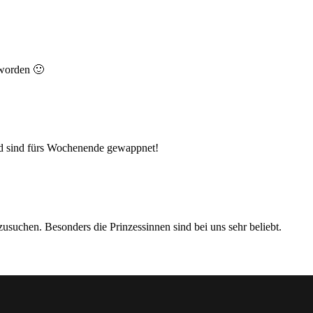
eworden 🙂
nd sind fürs Wochenende gewappnet!
uchen. Besonders die Prinzessinnen sind bei uns sehr beliebt.