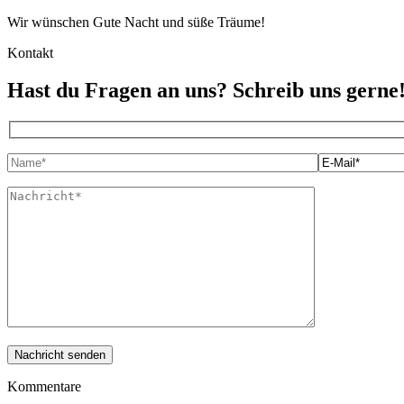
Wir wünschen Gute Nacht und süße Träume!
Kontakt
Hast du Fragen an uns? Schreib uns gerne
Kommentare