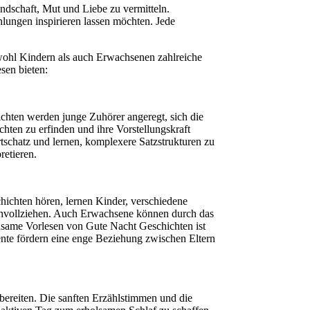
ndschaft, Mut und Liebe zu vermitteln.
lungen inspirieren lassen möchten. Jede
owohl Kindern als auch Erwachsenen zahlreiche
sen bieten:
chten werden junge Zuhörer angeregt, sich die
chten zu erfinden und ihre Vorstellungskraft
tschatz und lernen, komplexere Satzstrukturen zu
etieren.
ichten hören, lernen Kinder, verschiedene
achvollziehen. Auch Erwachsene können durch das
insame Vorlesen von Gute Nacht Geschichten ist
ente fördern eine enge Beziehung zwischen Eltern
bereiten. Die sanften Erzählstimmen und die