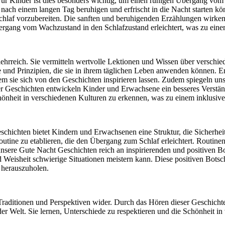
Für Kinder ist dies besonders wichtig, um einen ruhigen Übergang vom
nach einem langen Tag beruhigen und erfrischt in die Nacht starten k
hlaf vorzubereiten. Die sanften und beruhigenden Erzählungen wirken 
gang vom Wachzustand in den Schlafzustand erleichtert, was zu einer b
lehrreich. Sie vermitteln wertvolle Lektionen und Wissen über versch
e und Prinzipien, die sie in ihrem täglichen Leben anwenden können. 
em sie sich von den Geschichten inspirieren lassen. Zudem spiegeln un
er Geschichten entwickeln Kinder und Erwachsene ein besseres Verstän
Schönheit in verschiedenen Kulturen zu erkennen, was zu einem inklusiv
hichten bietet Kindern und Erwachsenen eine Struktur, die Sicherheit 
utine zu etablieren, die den Übergang zum Schlaf erleichtert. Routinen
d unsere Gute Nacht Geschichten reich an inspirierenden und positiven
Weisheit schwierige Situationen meistern kann. Diese positiven Botsch
 herauszuholen.
Traditionen und Perspektiven wider. Durch das Hören dieser Geschich
 der Welt. Sie lernen, Unterschiede zu respektieren und die Schönheit 