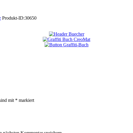
r
Produkt-ID:
30650
sind mit
*
markiert
n nächsten Kommentar speichern.