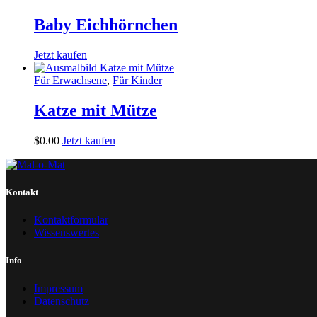
Baby Eichhörnchen
Jetzt kaufen
Für Erwachsene
,
Für Kinder
Katze mit Mütze
$
0
.
00
Jetzt kaufen
Kontakt
Kontaktformular
Wissenswertes
Info
Impressum
Datenschutz