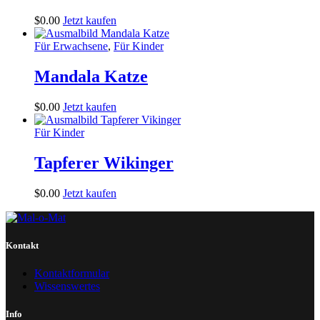
$
0
.
00
Jetzt kaufen
Für Erwachsene
,
Für Kinder
Mandala Katze
$
0
.
00
Jetzt kaufen
Für Kinder
Tapferer Wikinger
$
0
.
00
Jetzt kaufen
Kontakt
Kontaktformular
Wissenswertes
Info