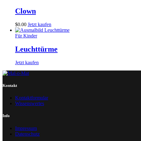
Clown
$
0
.
00
Jetzt kaufen
Für Kinder
Leuchttürme
Jetzt kaufen
Kontakt
Kontaktformular
Wissenswertes
Info
Impressum
Datenschutz