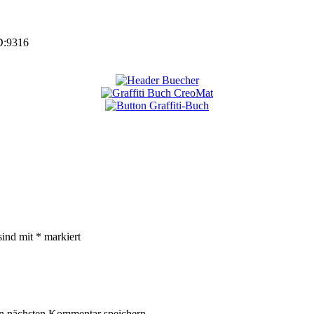
D:
9316
sind mit
*
markiert
n nächsten Kommentar speichern.