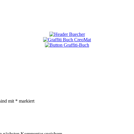
sind mit
*
markiert
n nächsten Kommentar speichern.