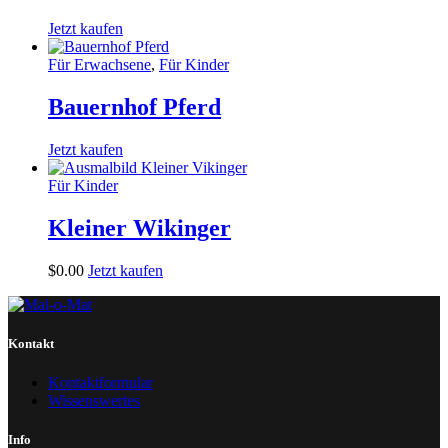
Jetzt kaufen
Für Erwachsene
,
Für Kinder
Bauernhof Pferd
Jetzt kaufen
Für Kinder
Kleiner Wikinger
$
0
.
00
Jetzt kaufen
Kontakt
Kontaktformular
Wissenswertes
Info