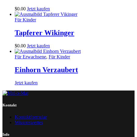
$
0
.
00
Jetzt kaufen
Für Kinder
Tapferer Wikinger
$
0
.
00
Jetzt kaufen
Für Erwachsene
,
Für Kinder
Einhorn Verzaubert
Jetzt kaufen
Kontakt
Kontaktformular
Wissenswertes
Info