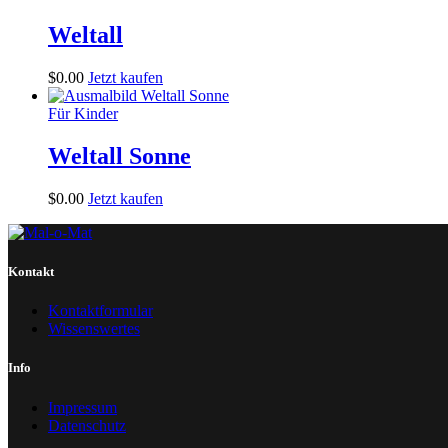
Weltall
$
0
.
00
Jetzt kaufen
Für Kinder
Weltall Sonne
$
0
.
00
Jetzt kaufen
Kontakt
Kontaktformular
Wissenswertes
Info
Impressum
Datenschutz