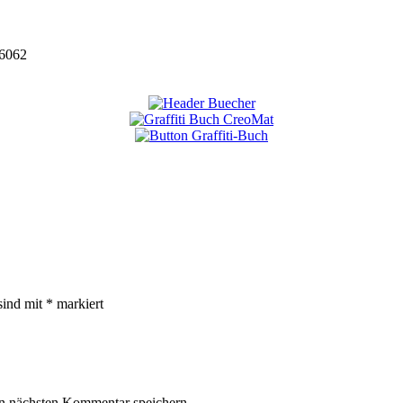
6062
sind mit
*
markiert
n nächsten Kommentar speichern.