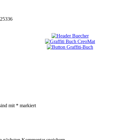
25336
sind mit
*
markiert
n nächsten Kommentar speichern.