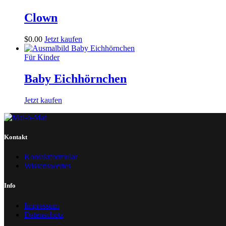
Clown
$
0
.
00
Jetzt kaufen
Für Kinder
Baby Eichhörnchen
Jetzt kaufen
Kontakt
Kontaktformular
Wissenswertes
Info
Impressum
Datenschutz