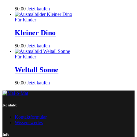
$
0
.
00
Jetzt kaufen
Für Kinder
Kleiner Dino
$
0
.
00
Jetzt kaufen
Für Kinder
Weltall Sonne
$
0
.
00
Jetzt kaufen
Kontakt
Kontaktformular
Wissenswertes
Info