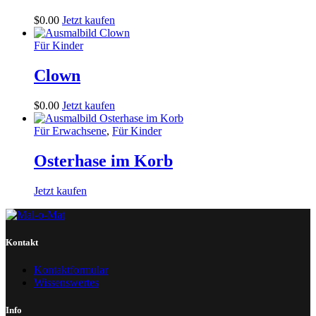
$
0
.
00
Jetzt kaufen
Für Kinder
Clown
$
0
.
00
Jetzt kaufen
Für Erwachsene
,
Für Kinder
Osterhase im Korb
Jetzt kaufen
Kontakt
Kontaktformular
Wissenswertes
Info