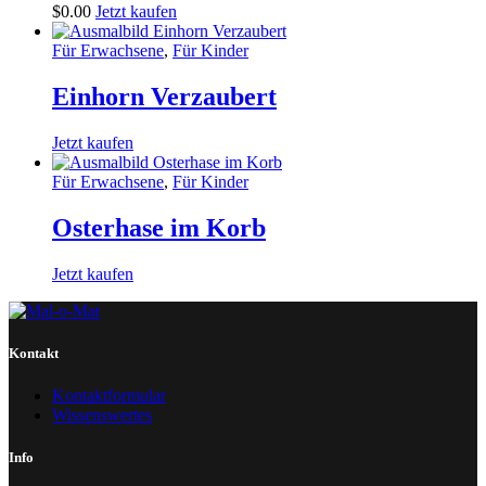
$
0
.
00
Jetzt kaufen
Für Erwachsene
,
Für Kinder
Einhorn Verzaubert
Jetzt kaufen
Für Erwachsene
,
Für Kinder
Osterhase im Korb
Jetzt kaufen
Kontakt
Kontaktformular
Wissenswertes
Info