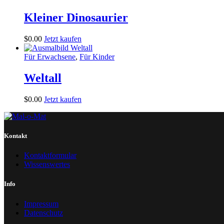
Kleiner Dinosaurier
$
0
.
00
Jetzt kaufen
Für Erwachsene
,
Für Kinder
Weltall
$
0
.
00
Jetzt kaufen
Kontakt
Kontaktformular
Wissenswertes
Info
Impressum
Datenschutz