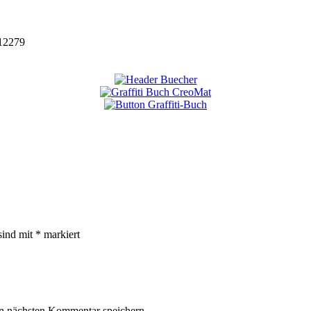
12279
sind mit
*
markiert
n nächsten Kommentar speichern.