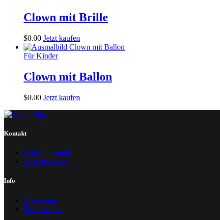
Clown mit Brille
$
0
.
00
Jetzt kaufen
Für Kinder
Clown mit Ballon
$
0
.
00
Jetzt kaufen
Kontakt
Kontaktformular
Wissenswertes
Info
Impressum
Datenschutz