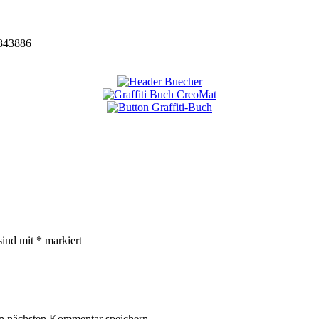
843886
sind mit
*
markiert
n nächsten Kommentar speichern.