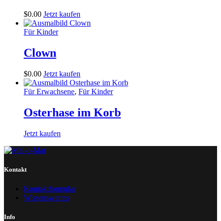
$
0
.
00
Jetzt kaufen
Für Kinder
Clown
$
0
.
00
Jetzt kaufen
Für Erwachsene
,
Für Kinder
Osterhase im Korb
Jetzt kaufen
Kontakt
Kontaktformular
Wissenswertes
Info