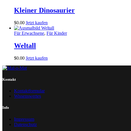
Kleiner Dinosaurier
$
0
.
00
Jetzt kaufen
Für Erwachsene
,
Für Kinder
Weltall
$
0
.
00
Jetzt kaufen
Kontakt
Kontaktformular
Wissenswertes
Info
Impressum
Datenschutz