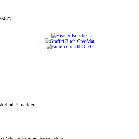
55877
sind mit
*
markiert
n nächsten Kommentar speichern.