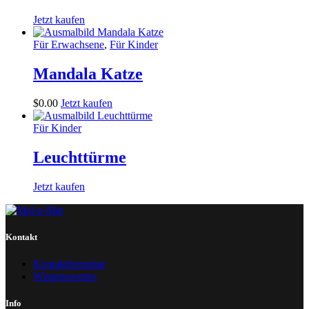
Jetzt kaufen
Für Erwachsene
,
Für Kinder
Mandala Katze
$
0
.
00
Jetzt kaufen
Für Kinder
Leuchttürme
Jetzt kaufen
Kontakt
Kontaktformular
Wissenswertes
Info