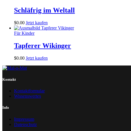
Schläfrig im Weltall
$
0
.
00
Jetzt kaufen
Für Kinder
Tapferer Wikinger
$
0
.
00
Jetzt kaufen
Kontakt
Kontaktformular
Wissenswertes
Info
Impressum
Datenschutz