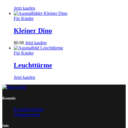
Jetzt kaufen
Für Kinder
Kleiner Dino
$
0
.
00
Jetzt kaufen
Für Kinder
Leuchttürme
Jetzt kaufen
Kontakt
Kontaktformular
Wissenswertes
Info