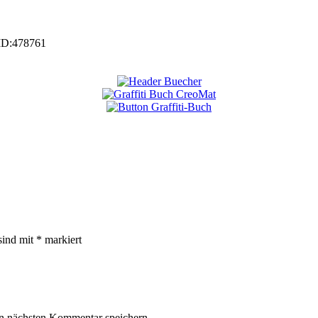
ID:
478761
sind mit
*
markiert
n nächsten Kommentar speichern.