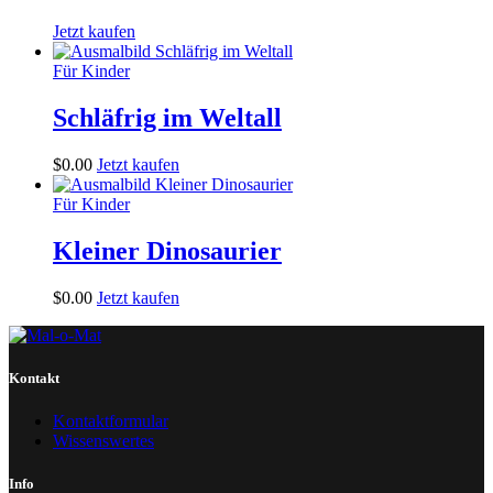
Jetzt kaufen
Für Kinder
Schläfrig im Weltall
$
0
.
00
Jetzt kaufen
Für Kinder
Kleiner Dinosaurier
$
0
.
00
Jetzt kaufen
Kontakt
Kontaktformular
Wissenswertes
Info