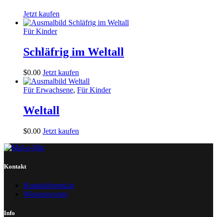
Jetzt kaufen
Für Kinder
Schläfrig im Weltall
$
0
.
00
Jetzt kaufen
Für Erwachsene
,
Für Kinder
Weltall
$
0
.
00
Jetzt kaufen
Kontakt
Kontaktformular
Wissenswertes
Info