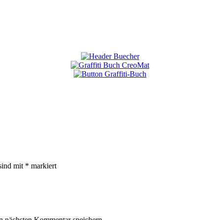
sind mit
*
markiert
n nächsten Kommentar speichern.