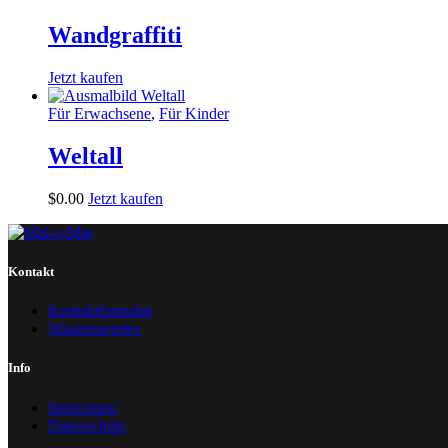
Wandgraffiti
Jetzt kaufen
Für Erwachsene
,
Für Kinder
Weltall
$
0
.
00
Jetzt kaufen
Kontakt
Kontaktformular
Wissenswertes
Info
Impressum
Datenschutz