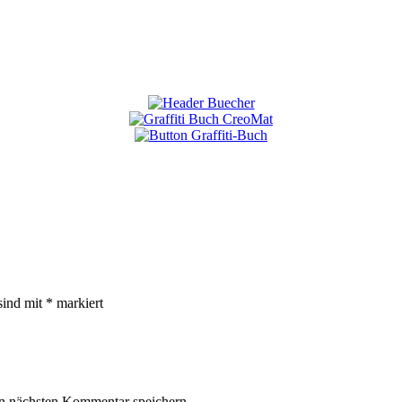
sind mit
*
markiert
n nächsten Kommentar speichern.