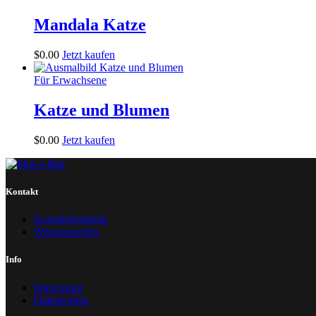
Mandala Katze
$
0
.
00
Jetzt kaufen
Für Erwachsene
Katze und Blumen
$
0
.
00
Jetzt kaufen
Kontakt
Kontaktformular
Wissenswertes
Info
Impressum
Datenschutz