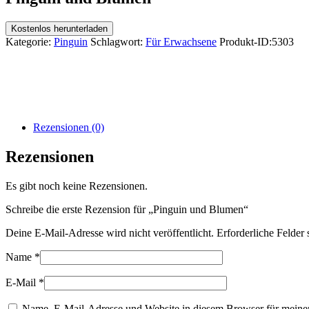
Kostenlos herunterladen
Kategorie:
Pinguin
Schlagwort:
Für Erwachsene
Produkt-ID:
5303
Rezensionen (0)
Rezensionen
Es gibt noch keine Rezensionen.
Schreibe die erste Rezension für „Pinguin und Blumen“
Deine E-Mail-Adresse wird nicht veröffentlicht.
Erforderliche Felder 
Name
*
E-Mail
*
Name, E-Mail-Adresse und Website in diesem Browser für meine