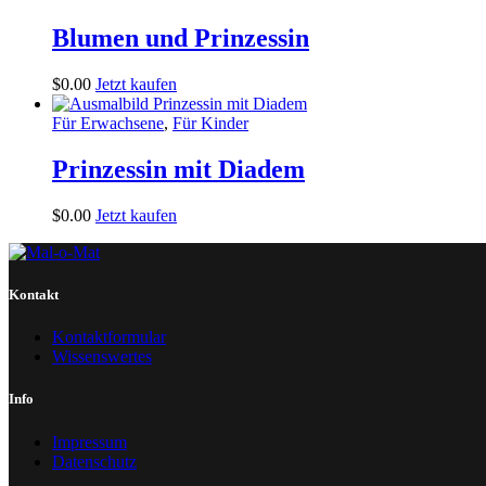
Blumen und Prinzessin
$
0
.
00
Jetzt kaufen
Für Erwachsene
,
Für Kinder
Prinzessin mit Diadem
$
0
.
00
Jetzt kaufen
Kontakt
Kontaktformular
Wissenswertes
Info
Impressum
Datenschutz