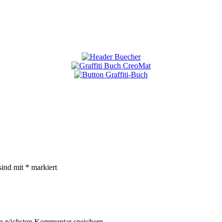
sind mit
*
markiert
n nächsten Kommentar speichern.