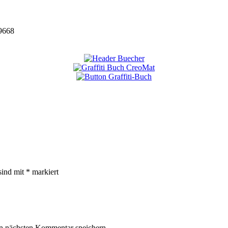
9668
sind mit
*
markiert
n nächsten Kommentar speichern.