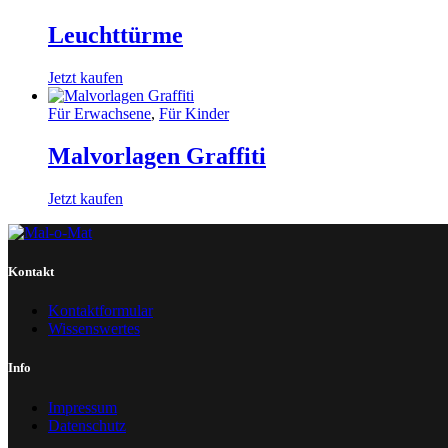
Leuchttürme
Jetzt kaufen
Für Erwachsene
,
Für Kinder
Malvorlagen Graffiti
Jetzt kaufen
Kontakt
Kontaktformular
Wissenswertes
Info
Impressum
Datenschutz