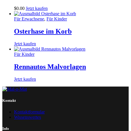
$
0
.
00
Jetzt kaufen
Für Erwachsene
,
Für Kinder
Osterhase im Korb
Jetzt kaufen
Für Kinder
Rennautos Malvorlagen
Jetzt kaufen
Kontakt
Kontaktformular
Wissenswertes
Info