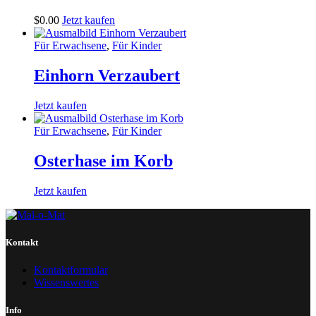
$
0
.
00
Jetzt kaufen
Für Erwachsene
,
Für Kinder
Einhorn Verzaubert
Jetzt kaufen
Für Erwachsene
,
Für Kinder
Osterhase im Korb
Jetzt kaufen
Kontakt
Kontaktformular
Wissenswertes
Info