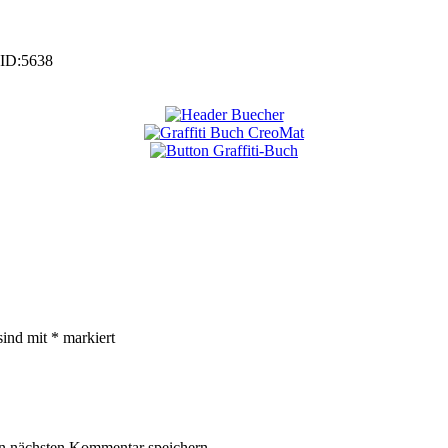
-ID:
5638
sind mit
*
markiert
n nächsten Kommentar speichern.