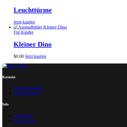
Leuchttürme
Jetzt kaufen
Für Kinder
Kleiner Dino
$
0
.
00
Jetzt kaufen
Kontakt
Kontaktformular
Wissenswertes
Info
Impressum
Datenschutz