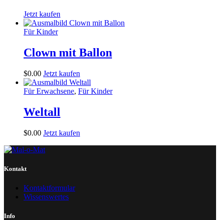
Jetzt kaufen
Für Kinder
Clown mit Ballon
$
0
.
00
Jetzt kaufen
Für Erwachsene
,
Für Kinder
Weltall
$
0
.
00
Jetzt kaufen
Kontakt
Kontaktformular
Wissenswertes
Info