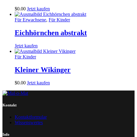
$
0
.
00
Jetzt kaufen
Für Erwachsene
,
Für Kinder
Eichhörnchen abstrakt
Jetzt kaufen
Für Kinder
Kleiner Wikinger
$
0
.
00
Jetzt kaufen
Kontakt
Kontaktformular
Wissenswertes
Info