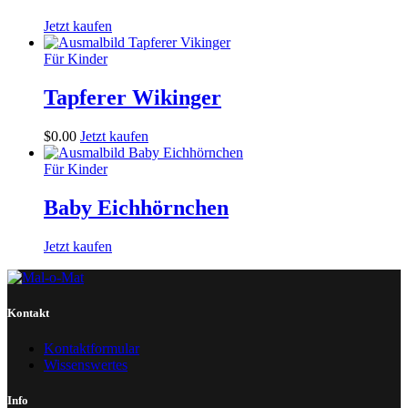
Jetzt kaufen
Für Kinder
Tapferer Wikinger
$
0
.
00
Jetzt kaufen
Für Kinder
Baby Eichhörnchen
Jetzt kaufen
Kontakt
Kontaktformular
Wissenswertes
Info