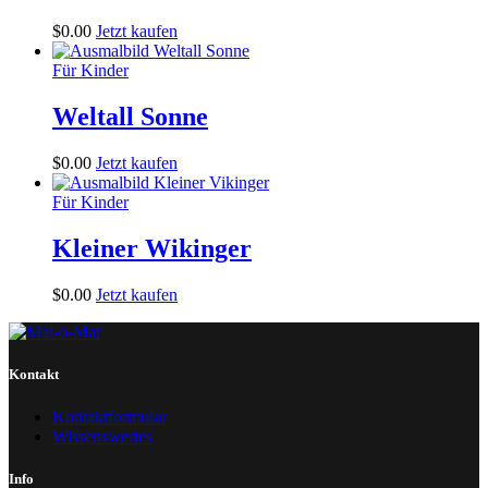
$
0
.
00
Jetzt kaufen
Für Kinder
Weltall Sonne
$
0
.
00
Jetzt kaufen
Für Kinder
Kleiner Wikinger
$
0
.
00
Jetzt kaufen
Kontakt
Kontaktformular
Wissenswertes
Info