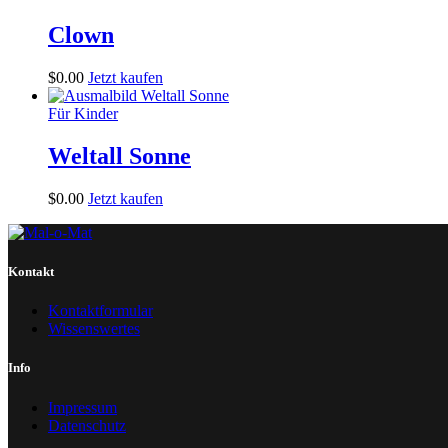
Clown
$
0
.
00
Jetzt kaufen
Für Kinder
Weltall Sonne
$
0
.
00
Jetzt kaufen
Kontakt
Kontaktformular
Wissenswertes
Info
Impressum
Datenschutz