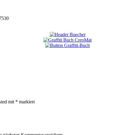
7530
sind mit
*
markiert
n nächsten Kommentar speichern.