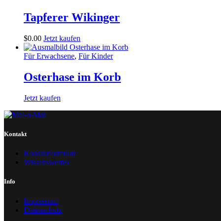
Tapferer Wikinger
$
0
.
00
Jetzt kaufen
Für Erwachsene
,
Für Kinder
Osterhase im Korb
Jetzt kaufen
Kontakt
Kontaktformular
Wissenswertes
Info
Impressum
Datenschutz