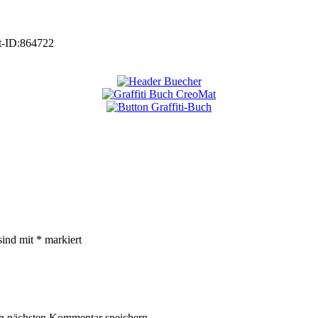
t-ID:
864722
sind mit
*
markiert
n nächsten Kommentar speichern.