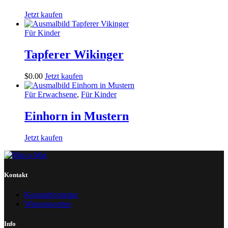
Jetzt kaufen
Für Kinder
Tapferer Wikinger
$
0
.
00
Jetzt kaufen
Für Erwachsene
,
Für Kinder
Einhorn in Mustern
Jetzt kaufen
Kontakt
Kontaktformular
Wissenswertes
Info