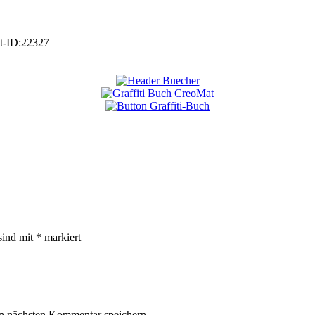
t-ID:
22327
sind mit
*
markiert
n nächsten Kommentar speichern.