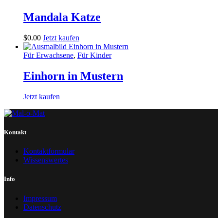
Mandala Katze
$
0
.
00
Jetzt kaufen
Für Erwachsene
,
Für Kinder
Einhorn in Mustern
Jetzt kaufen
Kontakt
Kontaktformular
Wissenswertes
Info
Impressum
Datenschutz