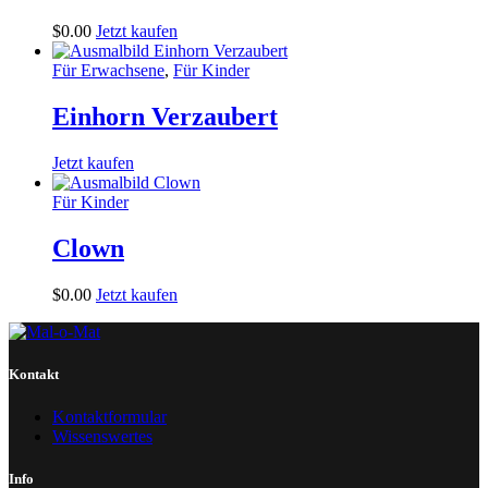
$
0
.
00
Jetzt kaufen
Für Erwachsene
,
Für Kinder
Einhorn Verzaubert
Jetzt kaufen
Für Kinder
Clown
$
0
.
00
Jetzt kaufen
Kontakt
Kontaktformular
Wissenswertes
Info