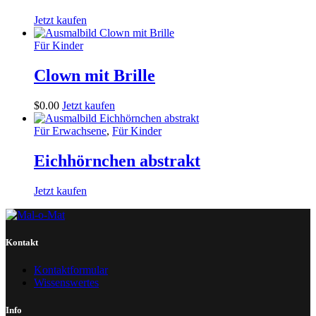
Jetzt kaufen
Für Kinder
Clown mit Brille
$
0
.
00
Jetzt kaufen
Für Erwachsene
,
Für Kinder
Eichhörnchen abstrakt
Jetzt kaufen
Kontakt
Kontaktformular
Wissenswertes
Info