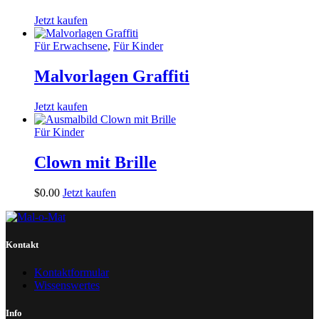
Jetzt kaufen
Für Erwachsene
,
Für Kinder
Malvorlagen Graffiti
Jetzt kaufen
Für Kinder
Clown mit Brille
$
0
.
00
Jetzt kaufen
Kontakt
Kontaktformular
Wissenswertes
Info