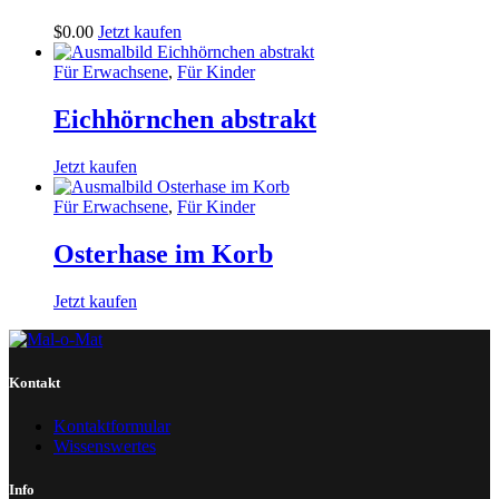
$
0
.
00
Jetzt kaufen
Für Erwachsene
,
Für Kinder
Eichhörnchen abstrakt
Jetzt kaufen
Für Erwachsene
,
Für Kinder
Osterhase im Korb
Jetzt kaufen
Kontakt
Kontaktformular
Wissenswertes
Info