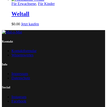
Für Erwachsene
,
Für Kinder
Weltall
$
0
.
00
Jetzt kaufen
Kontakt
Kontaktformular
Wissenswertes
Info
Impressum
Datenschutz
Social
Instagram
Facebook