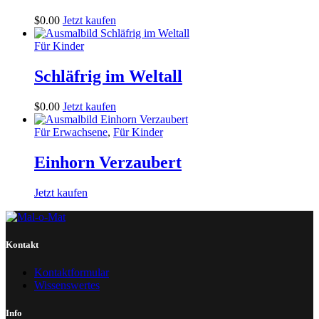
$
0
.
00
Jetzt kaufen
Für Kinder
Schläfrig im Weltall
$
0
.
00
Jetzt kaufen
Für Erwachsene
,
Für Kinder
Einhorn Verzaubert
Jetzt kaufen
Kontakt
Kontaktformular
Wissenswertes
Info