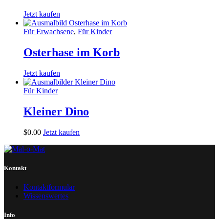
Jetzt kaufen
Für Erwachsene
,
Für Kinder
Osterhase im Korb
Jetzt kaufen
Für Kinder
Kleiner Dino
$
0
.
00
Jetzt kaufen
Kontakt
Kontaktformular
Wissenswertes
Info