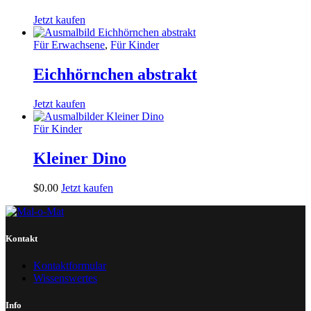
Jetzt kaufen
Für Erwachsene
,
Für Kinder
Eichhörnchen abstrakt
Jetzt kaufen
Für Kinder
Kleiner Dino
$
0
.
00
Jetzt kaufen
Kontakt
Kontaktformular
Wissenswertes
Info