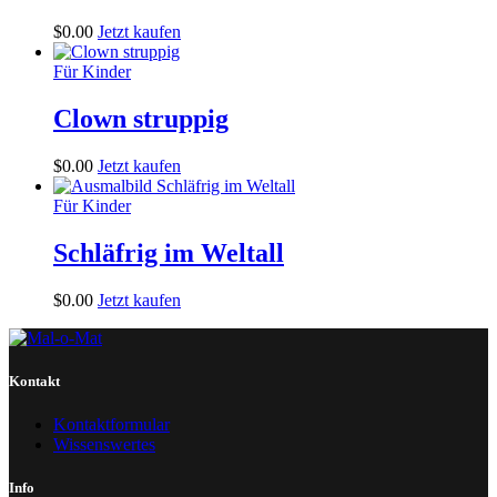
$
0
.
00
Jetzt kaufen
Für Kinder
Clown struppig
$
0
.
00
Jetzt kaufen
Für Kinder
Schläfrig im Weltall
$
0
.
00
Jetzt kaufen
Kontakt
Kontaktformular
Wissenswertes
Info