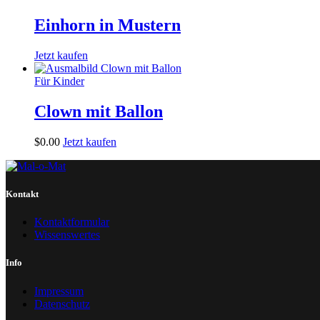
Einhorn in Mustern
Jetzt kaufen
Für Kinder
Clown mit Ballon
$
0
.
00
Jetzt kaufen
Kontakt
Kontaktformular
Wissenswertes
Info
Impressum
Datenschutz