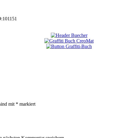
D:
101151
sind mit
*
markiert
n nächsten Kommentar speichern.