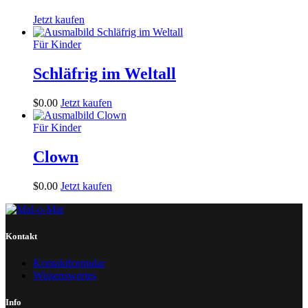
Jetzt kaufen
Für Kinder
Schläfrig im Weltall
$
0
.
00
Jetzt kaufen
Für Kinder
Clown
$
0
.
00
Jetzt kaufen
Kontakt
Kontaktformular
Wissenswertes
Info